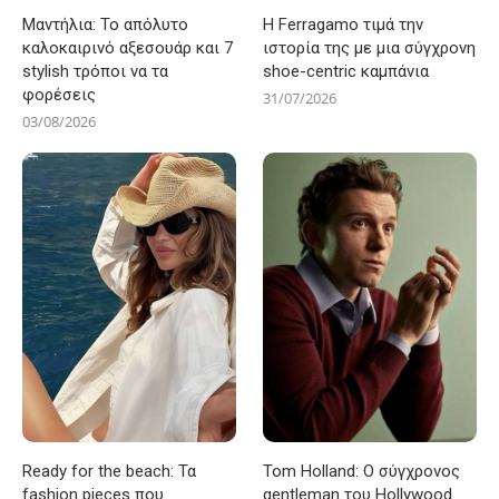
Μαντήλια: Το απόλυτο
Η Ferragamo τιμά την
καλοκαιρινό αξεσουάρ και 7
ιστορία της με μια σύγχρονη
stylish τρόποι να τα
shoe-centric καμπάνια
φορέσεις
31/07/2026
03/08/2026
Ready for the beach: Τα
Tom Holland: Ο σύγχρονος
fashion pieces που
gentleman του Hollywood