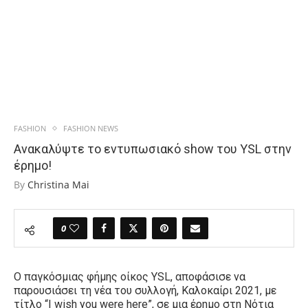
FASHION
FASHION NEWS
Ανακαλύψτε το εντυπωσιακό show του YSL στην
έρημο!
By
Christina Mai
0
Ο παγκόσμιας φήμης οίκος YSL, αποφάσισε να
παρουσιάσει τη νέα του συλλογή, Καλοκαίρι 2021, με
τίτλο “I wish you were here”, σε μια έρημο στη Νότια