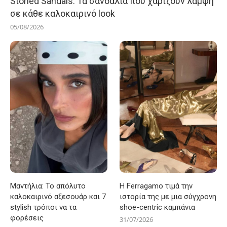
Stoned Sandals: Τα σανδάλια που χαρίζουν λάμψη
σε κάθε καλοκαιρινό look
05/08/2026
Μαντήλια: Το απόλυτο
Η Ferragamo τιμά την
καλοκαιρινό αξεσουάρ και 7
ιστορία της με μια σύγχρονη
stylish τρόποι να τα
shoe-centric καμπάνια
φορέσεις
31/07/2026