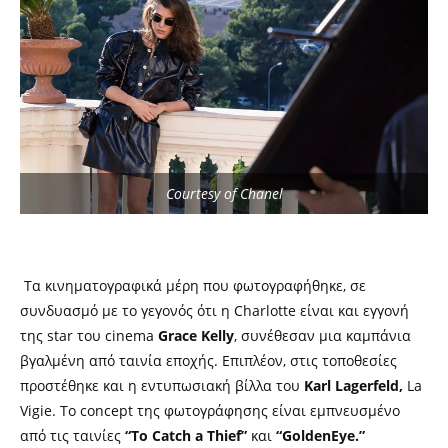
Courtesy of Chanel
Τα κινηματογραφικά μέρη που φωτογραφήθηκε, σε
συνδυασμό με το γεγονός ότι η Charlotte είναι και εγγονή
της star του cinema
Grace
Kelly
, συνέθεσαν μια καμπάνια
βγαλμένη από ταινία εποχής. Επιπλέον, στις τοποθεσίες
προστέθηκε και η εντυπωσιακή βίλλα του
Karl
Lagerfeld,
La
Vigie. Το concept της φωτογράφησης είναι εμπνευσμένο
από τις ταινίες
“To Catch a Thief”
και
“GoldenEye.”