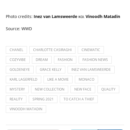
Photo credits:
Inez van Lamsweerde
και
Vinoodh Matadin
Source: WWD
CHANEL
CHARLOTTE CASIRAGHI
CINEMATIC
COZYVIBE
DREAM
FASHION
FASHION NEWS
GOLDENEYE
GRACE KELLY
INEZ VAN LAMSWEERDE
KARL LAGERFELD
LIKE A MOVIE
MONACO
MYSTERY
NEW COLLECTION
NEW FACE
QUALITY
REALITY
SPRING 2021
TO CATCH A THIEF
VINOODH MATADIN